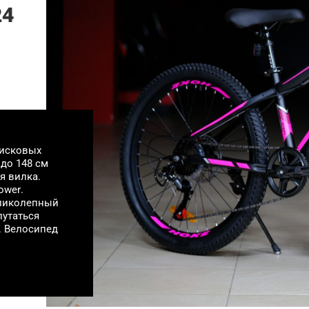
24
дисковых
 до 148 см
я вилка.
ower.
еликолепный
путаться
. Велосипед