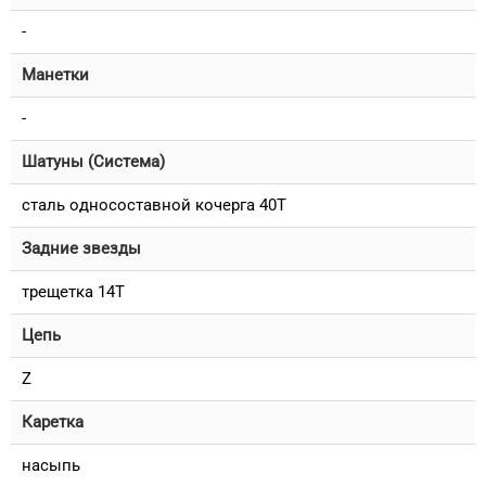
-
Манетки
-
Шатуны (Система)
сталь односоставной кочерга 40T
Задние звезды
трещетка 14T
Цепь
Z
Каретка
насыпь