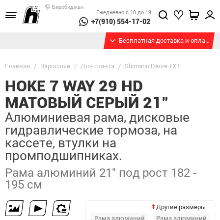
Биробиджан
Ежедневно с 10 до 19
+7(910) 554-17-02
Бесплатная доставка и оплата при получении
Главная
/
Взрослые
/
Для станта
/
Shimano Deore +XT
HOKE 7 WAY 29 HD
МАТОВЫЙ СЕРЫЙ 21"
Алюминиевая рама, дисковые
гидравлические тормоза, на
кассете, втулки на
промподшипниках.
Рама алюминий 21" под рост 182 -
195 см
Другие размеры
Рама алюминий
Рама алюминий