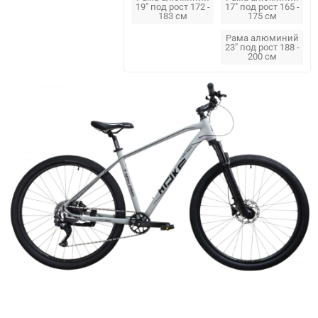
19" под рост 172 -
17" под рост 165 -
183 см
175 см
Рама алюминий
23" под рост 188 -
200 см