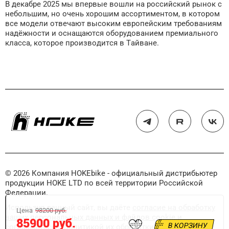
В декабре 2025 мы впервые вошли на российский рынок с
небольшим, но очень хорошим ассортиментом, в котором
все модели отвечают высоким европейским требованиям
надёжности и оснащаются оборудованием премиального
класса, которое производится в Тайване.
© 2026 Компания HOKEbike - официальный дистрибьютер
продукции HOKE LTD по всей территории Российской
Федерации.
Используя данный сайт, вы даёте
согласие на обработку
Цена
98200 руб.
ваших персональных данных и файлов cookie
и
85900 руб.
В КОРЗИНУ
соглашаетесь с
политикой их обработки