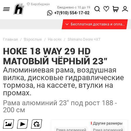
Биробиджан
Ежедневно с 10 до 19
+7(910) 554-17-02
Бесплатная доставка и оплата при получении
Главная
/
Взрослые
/
На осях
/
Shimano Deore +XT
HOKE 18 WAY 29 HD
МАТОВЫЙ ЧЁРНЫЙ 23"
Алюминиевая рама, воздушная
вилка, дисковые гидравлические
тормоза, на кассете, втулки на
промах.
Рама алюминий 23" под рост 188 -
200 см
Другие размеры
Рама алюминий
Рама алюминий