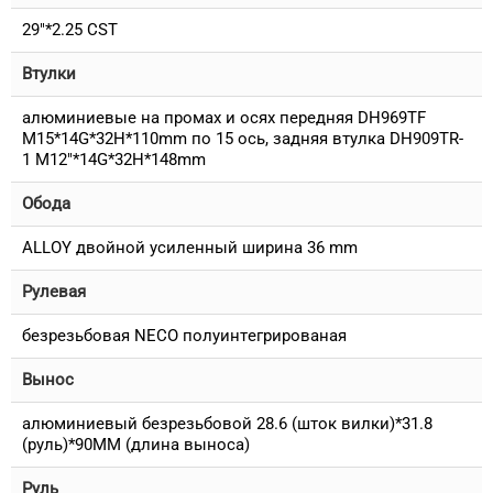
29"*2.25 CST
Втулки
алюминиевые на промах и осях передняя DH969TF
M15*14G*32H*110mm по 15 ось, задняя втулка DH909TR-
1 M12"*14G*32H*148mm
Обода
ALLOY двойной усиленный ширина 36 mm
Рулевая
безрезьбовая NECO полуинтегрированая
Вынос
алюминиевый безрезьбовой 28.6 (шток вилки)*31.8
(руль)*90MM (длина выноса)
Руль