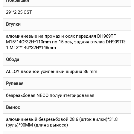
Покрышки
29"*2.25 CST
Втулки
алюминиевые на промах и осях передняя DH969TF
M15*14G*32H*110mm по 15 ось, задняя втулка DH909TR-
1 M12"*14G*32H*148mm
Обода
ALLOY двойной усиленный ширина 36 mm
Рулевая
безрезьбовая NECO полуинтегрированая
Вынос
алюминиевый безрезьбовой 28.6 (шток вилки)*31.8
(руль)*90MM (длина выноса)