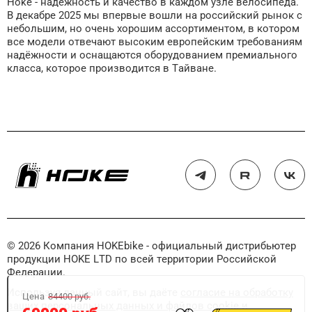
Hoke - надёжность и качество в каждом узле велосипеда.
В декабре 2025 мы впервые вошли на российский рынок с
небольшим, но очень хорошим ассортиментом, в котором
все модели отвечают высоким европейским требованиям
надёжности и оснащаются оборудованием премиального
класса, которое производится в Тайване.
© 2026 Компания HOKEbike - официальный дистрибьютер
продукции HOKE LTD по всей территории Российской
Федерации.
Используя данный сайт, вы даёте
согласие на обработку
Цена
84400 руб.
ваших персональных данных и файлов cookie
и