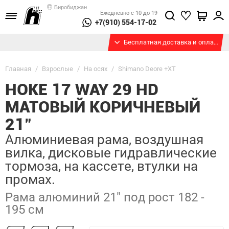
Биробиджан
Ежедневно с 10 до 19
+7(910) 554-17-02
Бесплатная доставка и оплата при получении
Главная
/
Взрослые
/
На осях
/
Shimano Deore +XT
HOKE 17 WAY 29 HD
МАТОВЫЙ КОРИЧНЕВЫЙ
21"
Алюминиевая рама, воздушная
вилка, дисковые гидравлические
тормоза, на кассете, втулки на
промах.
Рама алюминий 21" под рост 182 -
195 см