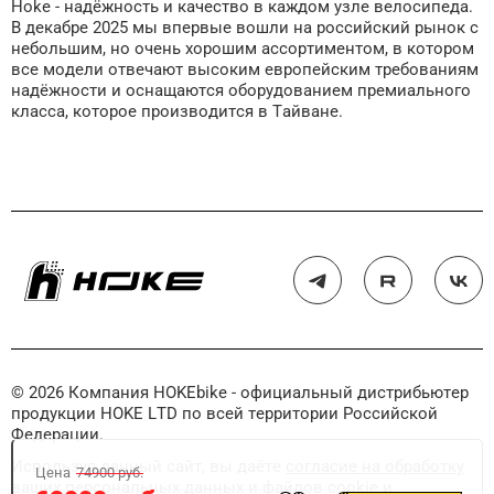
Hoke - надёжность и качество в каждом узле велосипеда.
В декабре 2025 мы впервые вошли на российский рынок с
небольшим, но очень хорошим ассортиментом, в котором
все модели отвечают высоким европейским требованиям
надёжности и оснащаются оборудованием премиального
класса, которое производится в Тайване.
© 2026 Компания HOKEbike - официальный дистрибьютер
продукции HOKE LTD по всей территории Российской
Федерации.
Используя данный сайт, вы даёте
согласие на обработку
Цена
74900 руб.
ваших персональных данных и файлов cookie
и