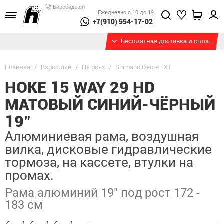
Биробиджан
Ежедневно с 10 до 19
+7(910) 554-17-02
Бесплатная доставка и оплата при получении
Главная
/
Взрослые
/
На осях
/
Shimano Deore +XT
HOKE 15 WAY 29 HD
МАТОВЫЙ СИНИЙ-ЧЁРНЫЙ
19"
Алюминиевая рама, воздушная
вилка, дисковые гидравлические
тормоза, на кассете, втулки на
промах.
Рама алюминий 19" под рост 172 -
183 см