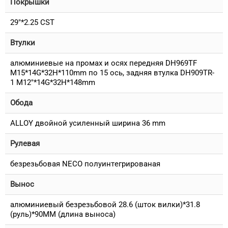
Покрышки
29"*2.25 CST
Втулки
алюминиевые на промах и осях передняя DH969TF
M15*14G*32H*110mm по 15 ось, задняя втулка DH909TR-
1 M12"*14G*32H*148mm
Обода
ALLOY двойной усиленный ширина 36 mm
Рулевая
безрезьбовая NECO полуинтегрированая
Вынос
алюминиевый безрезьбовой 28.6 (шток вилки)*31.8
(руль)*90MM (длина выноса)